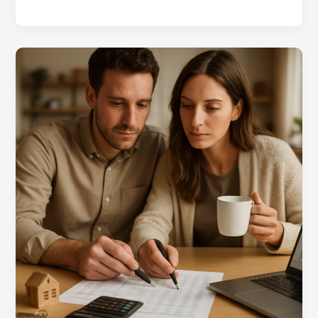
Verhandlungstipps
für
Käufer
|
Your
Reality
Advisors