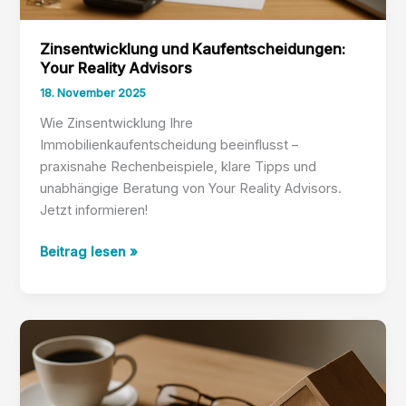
Zinsentwicklung und Kaufentscheidungen:
Your Reality Advisors
18. November 2025
Wie Zinsentwicklung Ihre
Immobilienkaufentscheidung beeinflusst –
praxisnahe Rechenbeispiele, klare Tipps und
unabhängige Beratung von Your Reality Advisors.
Jetzt informieren!
Zinsentwicklung
Beitrag lesen »
und
Kaufentscheidungen:
Your
Reality
Advisors