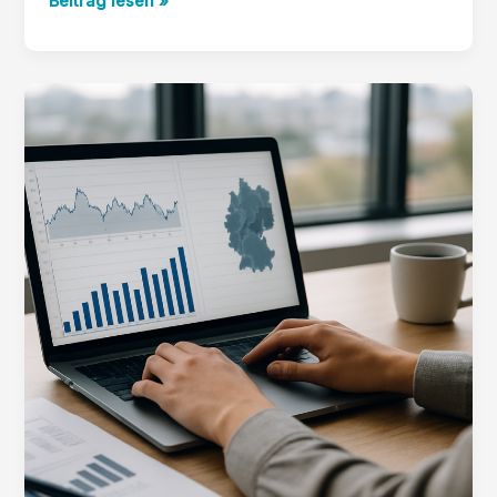
Beitrag lesen »
Reality
Advisors:Marktindikatoren
Angebot
Nachfrage
Leerstand