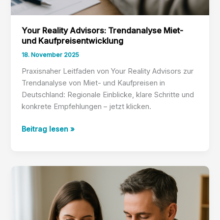
Your Reality Advisors: Trendanalyse Miet-
und Kaufpreisentwicklung
18. November 2025
Praxisnaher Leitfaden von Your Reality Advisors zur
Trendanalyse von Miet- und Kaufpreisen in
Deutschland: Regionale Einblicke, klare Schritte und
konkrete Empfehlungen – jetzt klicken.
Your
Beitrag lesen »
Reality
Advisors:
Trendanalyse
Miet-
und
Kaufpreisentwicklung