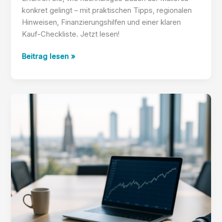
konkret gelingt – mit praktischen Tipps, regionalen
Hinweisen, Finanzierungshilfen und einer klaren
Kauf-Checkliste. Jetzt lesen!
Nachhaltige
Beitrag lesen »
Bauweise:
Umweltfreundlich
wohnen
auf
Mallorca