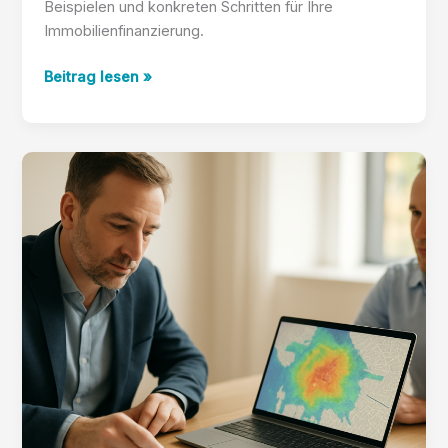
Beispielen und konkreten Schritten für Ihre
Immobilienfinanzierung.
Your
Beitrag lesen »
Reality
Advisors:
Tilgungssatz
planen,
Restschuld
minimieren