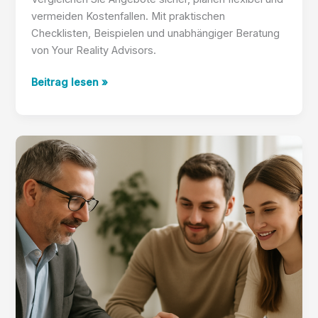
vermeiden Kostenfallen. Mit praktischen
Checklisten, Beispielen und unabhängiger Beratung
von Your Reality Advisors.
Zinsbindung
Beitrag lesen »
oder
Laufzeit:
Optionen
vergleichen
–
Your
Reality